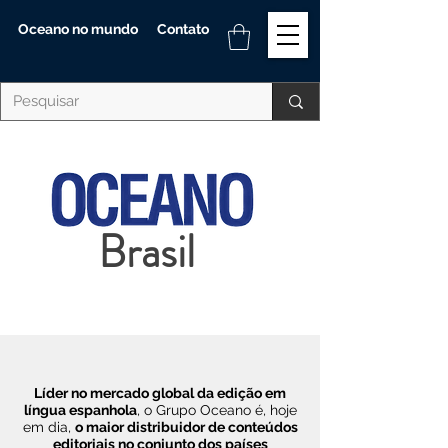
Oceano no mundo
Contato
Brasil
Líder no mercado global da edição em
língua espanhola
, o Grupo Oceano é, hoje
em dia,
o maior distribuidor de conteúdos
editoriais no conjunto dos países