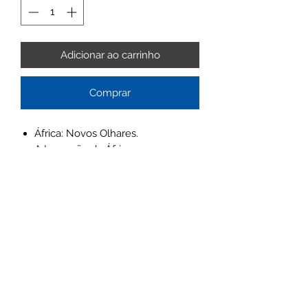
Adicionar ao carrinho
Comprar
África: Novos Olhares.
A Invenção da África.
A Cultura Africana.
A Dinâmica da Escravidão.
A Presença da África no Brasil.
Autor
Desafios da África no Mundo
Contemporâneo.
Sérgio Antonio Câmara
ISBN
978-84-494-4599-6
OCELIVROS BRASIL IMPORTAÇÃO E COMÉRCIO